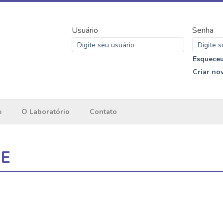
Usuário
Senha
Esqueceu
Criar no
e
O Laboratório
Contato
ME