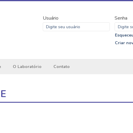
Usuário
Senha
Esqueceu
Criar no
e
O Laboratório
Contato
ME